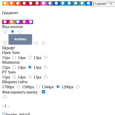
Градиент
Вид кнопок
Шрифт
Open Sans
15px
14px
13px
Montserrat
15px
14px
13px
PT Sans
15px
14px
13px
Ширина сайта
1700px
1500px
1344px
1200px
Фиксировать шапку
- 1 -