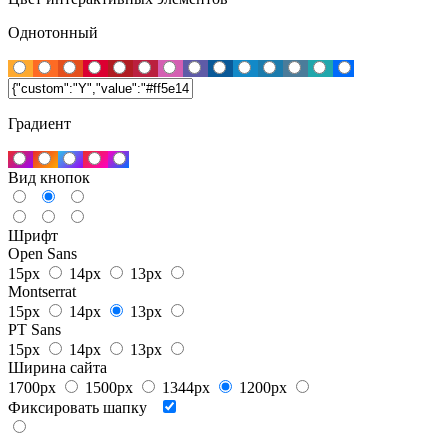
Однотонный
Градиент
Вид кнопок
Шрифт
Open Sans
15px
14px
13px
Montserrat
15px
14px
13px
PT Sans
15px
14px
13px
Ширина сайта
1700px
1500px
1344px
1200px
Фиксировать шапку