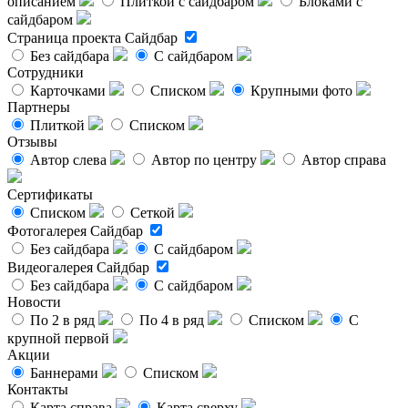
описанием
Плиткой с сайдбаром
Блоками с
сайдбаром
Страница проекта
Сайдбар
Без сайдбара
С сайдбаром
Сотрудники
Карточками
Списком
Крупными фото
Партнеры
Плиткой
Списком
Отзывы
Автор слева
Автор по центру
Автор справа
Сертификаты
Списком
Сеткой
Фотогалерея
Сайдбар
Без сайдбара
С сайдбаром
Видеогалерея
Сайдбар
Без сайдбара
С сайдбаром
Новости
По 2 в ряд
По 4 в ряд
Списком
С
крупной первой
Акции
Баннерами
Списком
Контакты
Карта справа
Карта сверху