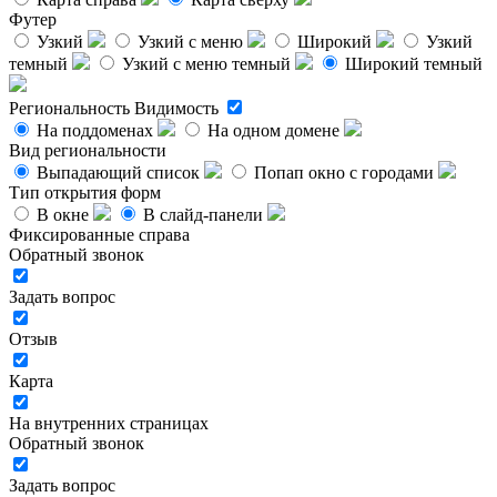
Футер
Узкий
Узкий с меню
Широкий
Узкий
темный
Узкий с меню темный
Широкий темный
Региональность
Видимость
На поддоменах
На одном домене
Вид региональности
Выпадающий список
Попап окно с городами
Тип открытия форм
В окне
В слайд-панели
Фиксированные справа
Обратный звонок
Задать вопрос
Отзыв
Карта
На внутренних страницах
Обратный звонок
Задать вопрос