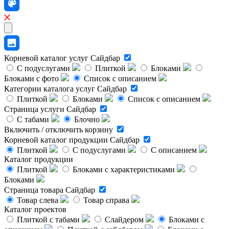
Корневой каталог услуг
Сайдбар
С подуслугами
Плиткой
Блоками
Блоками с фото
Список с описанием
Категории каталога услуг
Сайдбар
Плиткой
Блоками
Список с описанием
Страница услуги
Сайдбар
С табами
Блочно
Включить / отключить корзину
Корневой каталог продукции
Сайдбар
Плиткой
С подуслугами
С описанием
Каталог продукции
Плиткой
Блоками с характеристиками
Блоками
Страница товара
Сайдбар
Товар слева
Товар справа
Каталог проектов
Плиткой с табами
Слайдером
Блоками с