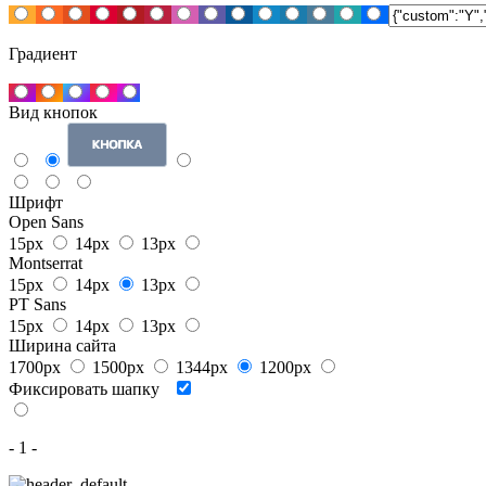
Градиент
Вид кнопок
Шрифт
Open Sans
15px
14px
13px
Montserrat
15px
14px
13px
PT Sans
15px
14px
13px
Ширина сайта
1700px
1500px
1344px
1200px
Фиксировать шапку
- 1 -