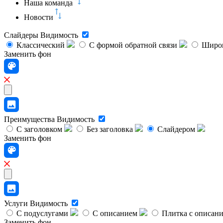
Наша команда
Новости
Слайдеры
Видимость
Классический
C формой обратной связи
Широк
Заменить фон
Преимущества
Видимость
С заголовком
Без заголовка
Слайдером
Заменить фон
Услуги
Видимость
С подуслугами
С описанием
Плитка с описан
Заменить фон