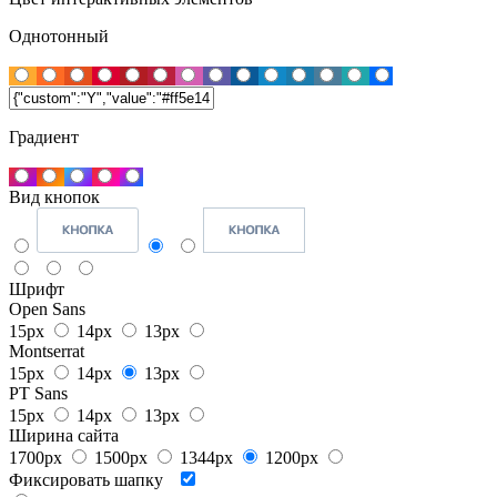
Однотонный
Градиент
Вид кнопок
Шрифт
Open Sans
15px
14px
13px
Montserrat
15px
14px
13px
PT Sans
15px
14px
13px
Ширина сайта
1700px
1500px
1344px
1200px
Фиксировать шапку