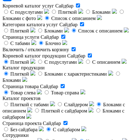
Корневой каталог услуг
Сайдбар
С подуслугами
Плиткой
Блоками
Блоками с фото
Список с описанием
Категории каталога услуг
Сайдбар
Плиткой
Блоками
Список с описанием
Страница услуги
Сайдбар
С табами
Блочно
Включить / отключить корзину
Корневой каталог продукции
Сайдбар
Плиткой
С подуслугами
С описанием
Каталог продукции
Плиткой
Блоками с характеристиками
Блоками
Страница товара
Сайдбар
Товар слева
Товар справа
Каталог проектов
Плиткой с табами
Слайдером
Блоками с
описанием
Плиткой с сайдбаром
Блоками с
сайдбаром
Страница проекта
Сайдбар
Без сайдбара
С сайдбаром
Сотрудники