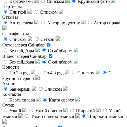
Карточками
Списком
Крупными фото
Партнеры
Плиткой
Списком
Отзывы
Автор слева
Автор по центру
Автор справа
Сертификаты
Списком
Сеткой
Фотогалерея
Сайдбар
Без сайдбара
С сайдбаром
Видеогалерея
Сайдбар
Без сайдбара
С сайдбаром
Новости
По 2 в ряд
По 4 в ряд
Списком
С
крупной первой
Акции
Баннерами
Списком
Контакты
Карта справа
Карта сверху
Футер
Узкий
Узкий с меню
Широкий
Узкий
темный
Узкий с меню темный
Широкий темный