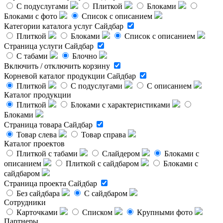
С подуслугами
Плиткой
Блоками
Блоками с фото
Список с описанием
Категории каталога услуг
Сайдбар
Плиткой
Блоками
Список с описанием
Страница услуги
Сайдбар
С табами
Блочно
Включить / отключить корзину
Корневой каталог продукции
Сайдбар
Плиткой
С подуслугами
С описанием
Каталог продукции
Плиткой
Блоками с характеристиками
Блоками
Страница товара
Сайдбар
Товар слева
Товар справа
Каталог проектов
Плиткой с табами
Слайдером
Блоками с
описанием
Плиткой с сайдбаром
Блоками с
сайдбаром
Страница проекта
Сайдбар
Без сайдбара
С сайдбаром
Сотрудники
Карточками
Списком
Крупными фото
Партнеры