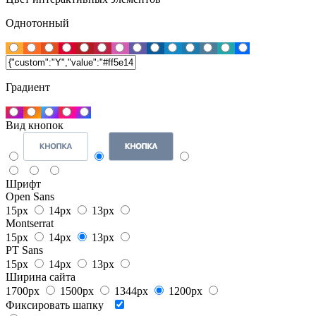
Однотонный
Градиент
Вид кнопок
Шрифт
Open Sans
15px
14px
13px
Montserrat
15px
14px
13px
PT Sans
15px
14px
13px
Ширина сайта
1700px
1500px
1344px
1200px
Фиксировать шапку